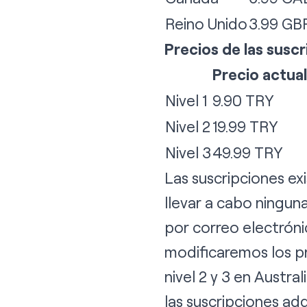
Reino Unido
3.99 GB
Precios de las susc
Precio actual
Nivel 1
9.90 TRY
Nivel 2
19.99 TRY
Nivel 3
49.99 TRY
Las suscripciones ex
llevar a cabo ningun
por correo electrón
modificaremos los pr
nivel 2 y 3 en Austra
las suscripciones adq