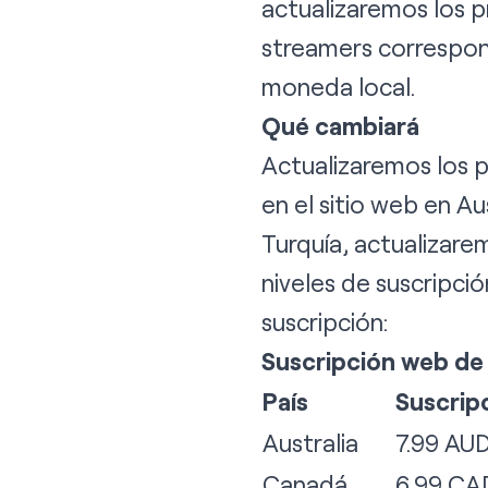
actualizaremos los pr
streamers correspond
moneda local.
Qué cambiará
Actualizaremos los pr
en el sitio web en Au
Turquía, actualizarem
niveles de suscripció
suscripción:
Suscripción web de n
País
Suscripc
Australia
7.99 AU
Canadá
6.99 CA