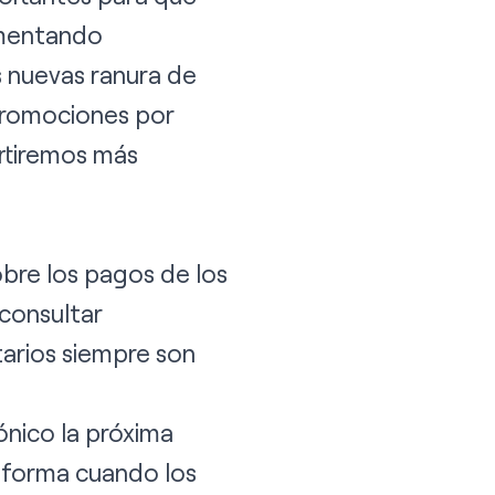
ementando
s
nuevas ranura de
romociones por
rtiremos más
obre los
pagos de los
 consultar
tarios siempre son
ónico la próxima
taforma cuando los