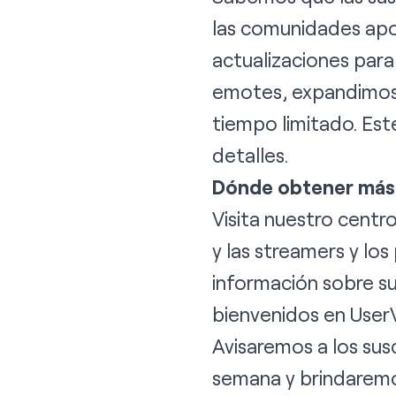
las comunidades apo
actualizaciones par
emotes
,
expandimos 
tiempo limitado
. Es
detalles.
Dónde obtener más
Visita nuestro centr
y las streamers
y los
información sobre s
bienvenidos en
User
Avisaremos a los sus
semana y brindaremo