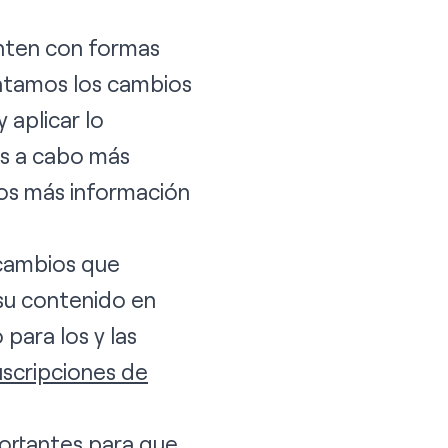
nten con formas
entamos los cambios
aplicar lo
os a cabo más
mos más información
 cambios que
su contenido en
para los y las
scripciones de
portantes para que